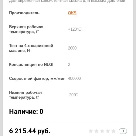
Долговременная консистентная смазка для высоких давлений
Производитель
OKS
Верхняя рабочая
+120°С
температура, t°
Тест на 4-х шариковой
2600
машине, Н
Консистенция по NLGI
2
Скоростной фактор, мм/мин
400000
Нижняя рабочая
-20°С
температура, t°
Наличие: 0
6 215.44
руб.
0