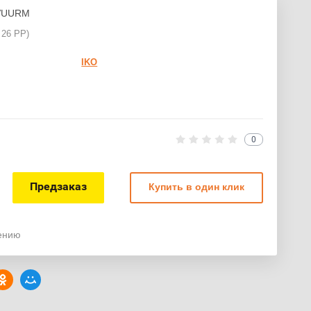
VUURM
26 PP)
IKO
0
Предзаказ
Купить в один клик
нению