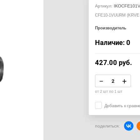
Артикул:
IKOCFE101
CFE10-1VUURM (KRVE 
Производитель
Наличие: 0
427.00
руб.
−
+
от 2 шт по 1 шт
Добавить к срав
поделиться: