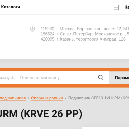
Каталоги
К
115230, г. Москва, Варшавское шоссе 42, Б
196624, г. Санкт-Петербург Московское ш.,
420095, г. Казань, территория Химград, 126
Парам
газину
 подшипников
  /  
Опорные ролики
  /  Подшипник CFE10-1VUURM (KR
RM (KRVE 26 PP)