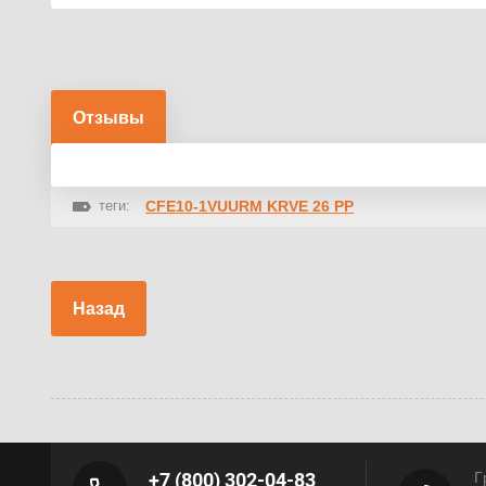
Отзывы
теги:
CFE10-1VUURM KRVE 26 PP
Назад
+7 (800) 302-04-83
Г