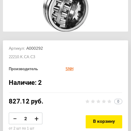
Артикул:
A000292
22210.K.CA.C3
Производитель
SNH
Наличие: 2
827.12
руб.
0
−
+
В корзину
от 2 шт по 1 шт